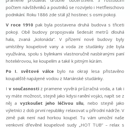
pramene prodávat drobné občerstvení. S rostoucím
počtem návštěvníků a poutníků se rozvíjelo i Hetfleischovo
podnikání. Roku 1886 zde stál již hostinec s osmi pokoji.
V roce 1910
pak byla postavena druhá budova s třiceti
pokoji. Obě budovy propojovala šedesát metrů dlouhá
hala, zvaná „kolonáda“. V přízemí nové budovy byly
umístěny koupelové vany a voda ze studánky zde byla
využívána, spolu s bylinkami vlastnoručně nasbíranými paní
hoteliérovou, ke koupelím a také k pitným kúrám.
Po I. světové válce
bylo na okraji lesa přistavěno
koupaliště napájené vodou z Mariánské studánky.
I
v současnosti
z pramene vyvěrá průzračná voda, a tak i
vy máte možnost, stejně jako kdysi ranění vojáci, napít se z
něj a
vyzkoušet jeho léčivou sílu
, nebo stejně jako
výletníci z dob první republiky relaxovat u přírodní nádrže. V
zimě pak není nad horkou koupel. Tu vám umožní naše
venkovní dřevěné koupelové sudy „HOT TUB“ – relax s