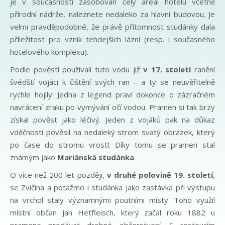
je v současnosti zásobován celý areál hotelu včetně
přírodní nádrže, naleznete nedaleko za hlavní budovou. Je
velmi pravděpodobné, že právě přítomnost studánky dala
příležitost pro vznik tehdejších lázní (resp. i současného
hotelového komplexu).
Podle pověsti používali tuto vodu již
v 17. století
ranění
švédští vojáci k čištění svých ran – a ty se neuvěřitelně
rychle hojily. Jedna z legend praví dokonce o zázračném
navrácení zraku po vymývání očí vodou. Pramen si tak brzy
získal pověst jako léčivý. Jeden z vojáků pak na důkaz
vděčnosti pověsil na nedaleký strom svatý obrázek, který
po čase do stromu vrostl. Díky tomu se pramen stal
známým jako
Mariánská studánka
.
O více než 200 let později,
v druhé polovině 19. století
,
se Zvičina a potažmo i studánka jako zastávka při výstupu
na vrchol staly významnými poutními místy. Toho využil
místní občan Jan Hetfleisch, který začal roku 1882 u