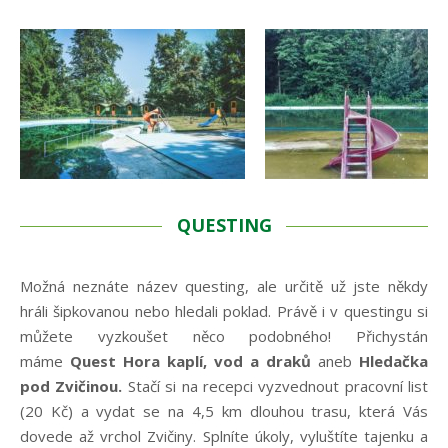
QUESTING
Možná neznáte název questing, ale určitě už jste někdy
hráli šipkovanou nebo hledali poklad. Právě i v questingu si
můžete vyzkoušet něco podobného! Přichystán
máme
Quest Hora kaplí, vod a draků
aneb
Hledačka
pod Zvičinou.
Stačí si na recepci vyzvednout pracovní list
(20 Kč) a vydat se na 4,5 km dlouhou trasu, která Vás
dovede až vrchol Zvičiny. Splníte úkoly, vyluštíte tajenku a