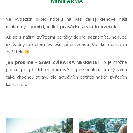
MINIFARMA
Ve výbězích okolo hotelu na Vás čekají členové naší
minifarmy –
poníci, oslíci
, prasátko a
stádo oveček
.
Až se s našimi zvířecími parťáky dobře seznámíte, nebude
už žádný problém vyřešit připravenou Stezku domácích
zvířátek!
Jen prosíme – SAMI ZVÍŘÁTKA NEKRMTE!
To je možné
pouze po předchozí domluvě s personálem, který vydá
také vhodnou stravu dle aktuálních potřeb našich zvířecích
kamarádů.