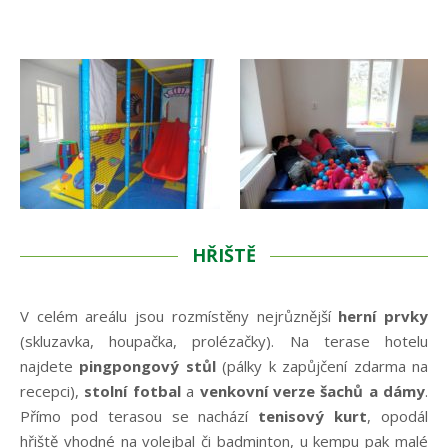
HŘIŠTĚ
V celém areálu jsou rozmístěny nejrůznější
herní prvky
(skluzavka, houpačka, prolézačky). Na terase hotelu
najdete
pingpongový stůl
(pálky k zapůjčení zdarma na
recepci),
stolní fotbal
a
venkovní verze šachů a dámy
.
Přímo pod terasou se nachází
tenisový kurt
, opodál
hřiště vhodné na volejbal či badminton, u kempu pak malé