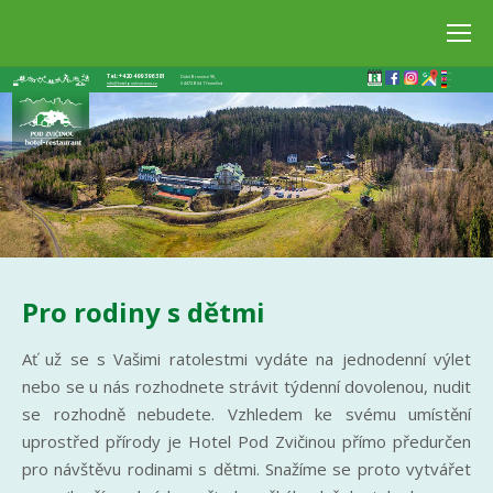
Nederlands
Tel.: +420 499 396 381
Dolní Brusnice 96,
English
info@hotelpodzvicinou.cz
544 72 Bílá Třemešná
Deutsch
Pro rodiny s dětmi
Ať už se s Vašimi ratolestmi vydáte na jednodenní výlet
nebo se u nás rozhodnete strávit týdenní dovolenou, nudit
se rozhodně nebudete. Vzhledem ke svému umístění
uprostřed přírody je Hotel Pod Zvičinou přímo předurčen
pro návštěvu rodinami s dětmi. Snažíme se proto vytvářet