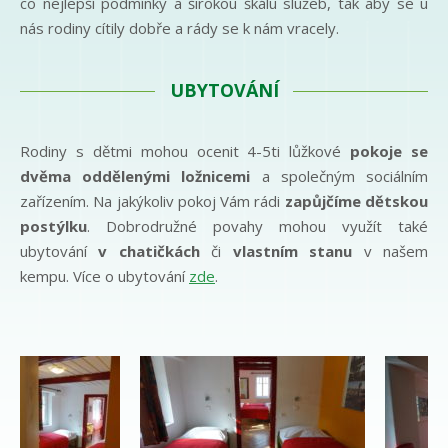
co nejlepší podmínky a širokou škálu služeb, tak aby se u
nás rodiny cítily dobře a rády se k nám vracely.
UBYTOVÁNÍ
Rodiny s dětmi mohou ocenit 4-5ti lůžkové
pokoje se
dvěma oddělenými ložnicemi
a společným sociálním
zařízením. Na jakýkoliv pokoj Vám rádi
zapůjčíme dětskou
postýlku
. Dobrodružné povahy mohou využít také
ubytování
v chatičkách
či
vlastním stanu
v našem
kempu. Více o ubytování
zde
.