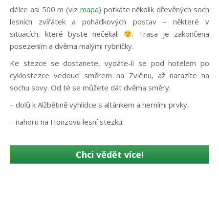
délce asi 500 m (viz
mapa
) potkáte několik dřevěných soch
lesních zvířátek a pohádkových postav – některé v
situacích, které byste nečekali
. Trasa je zakončena
posezením a dvěma malými rybníčky.
Ke stezce se dostanete, vydáte-li se pod hotelem po
cyklostezce vedoucí směrem na Zvičinu, až narazíte na
sochu sovy. Od té se můžete dát dvěma směry:
– dolů k Alžbětině vyhlídce s altánkem a herními prvky,
– nahoru na Honzovu lesní stezku.
Chci vědět více!