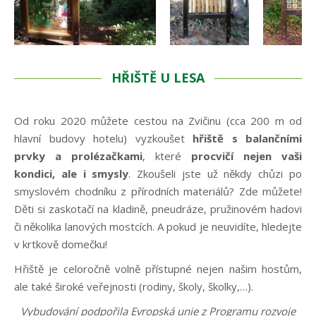
HŘIŠTĚ U LESA
Od roku 2020 můžete cestou na Zvičinu (cca 200 m od
hlavní budovy hotelu) vyzkoušet
hřiště s balančními
prvky a prolézačkami
, které
procvičí nejen vaši
kondici, ale i smysly
. Zkoušeli jste už někdy chůzi po
smyslovém chodníku z přírodních materiálů? Zde můžete!
Děti si zaskotačí na kladině, pneudráze, pružinovém hadovi
či několika lanových mostcích. A pokud je neuvidíte, hledejte
v krtkově domečku!
Hřiště je celoročně volně přístupné nejen našim hostům,
ale také široké veřejnosti (rodiny, školy, školky,…).
Vybudování podpořila Evropská unie z Programu rozvoje