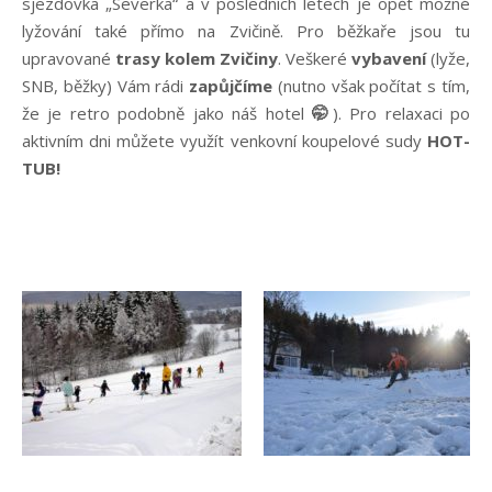
sjezdovka „Severka“ a v posledních letech je opět možné
lyžování také přímo na Zvičině. Pro běžkaře jsou tu
upravované
trasy kolem Zvičiny
. Veškeré
vybavení
(lyže,
SNB, běžky) Vám rádi
zapůjčíme
(nutno však počítat s tím,
že je retro podobně jako náš hotel
🤭
). Pro relaxaci po
aktivním dni můžete využít venkovní koupelové sudy
HOT-
TUB!